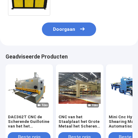
Guillotinescheerbeurt die Dunne
Plaat snijden
Doorgaan
Geadviseerde Producten
DAC362T CNC de
CNC van het
Mini Cnc Hydr
Scherende Guillotine
Staalplaat het Grote
Shearing Mach
van het het
Metaal het Scheren
Automatische
Bladmetaal van de
de Hoge snelheid van
Scheerbeurt va
Machinehoge
de Machinemacht
Meter de
Beste prijs
Beste prijs
Beste pri