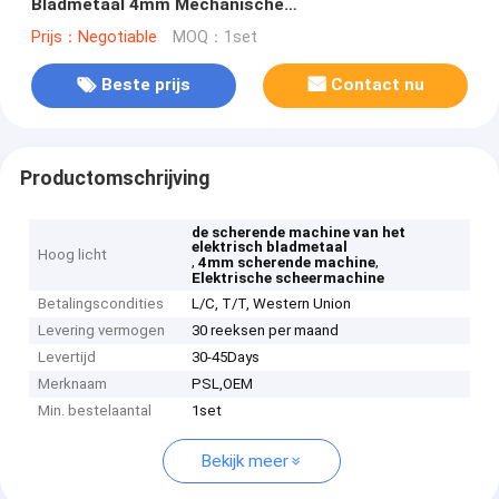
Bladmetaal 4mm Mechanische
Guillotinescheerbeurt die Dunne Plaat snijden
Prijs：Negotiable
MOQ：1set
Beste prijs
Contact nu
Productomschrijving
de scherende machine van het
elektrisch bladmetaal
Hoog licht
,
,
4mm scherende machine
Elektrische scheermachine
Betalingscondities
L/C, T/T, Western Union
Levering vermogen
30 reeksen per maand
Levertijd
30-45Days
Merknaam
PSL,OEM
Min. bestelaantal
1set
Bekijk meer