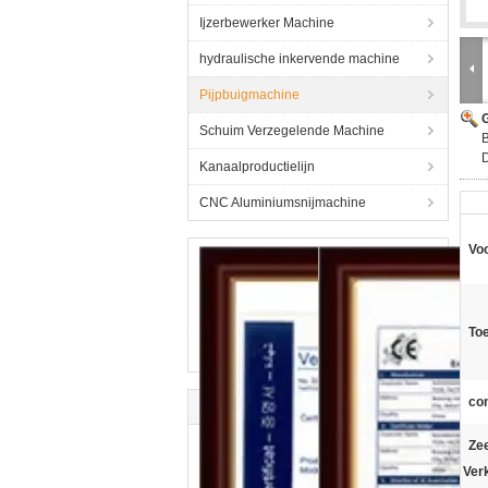
Ijzerbewerker Machine
hydraulische inkervende machine
Pijpbuigmachine
G
Schuim Verzegelende Machine
B
D
Kanaalproductielijn
CNC Aluminiumsnijmachine
Vo
To
con
Zee
Ver