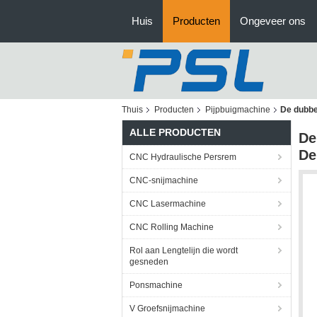
Huis
Producten
Ongeveer ons
Thuis
Producten
Pijpbuigmachine
De dubbe
ALLE PRODUCTEN
De
De
CNC Hydraulische Persrem
CNC-snijmachine
CNC Lasermachine
CNC Rolling Machine
Rol aan Lengtelijn die wordt
gesneden
Ponsmachine
V Groefsnijmachine