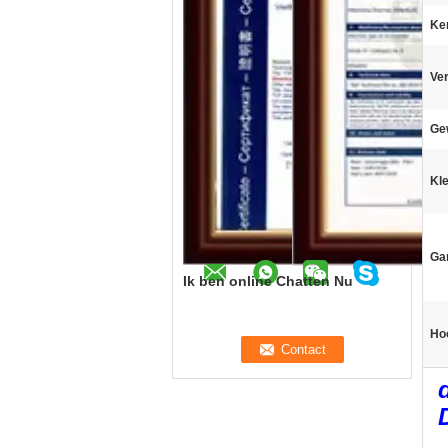
Ke
Ve
Ge
Kle
Gar
Ik ben online Chatten Nu
Hoo