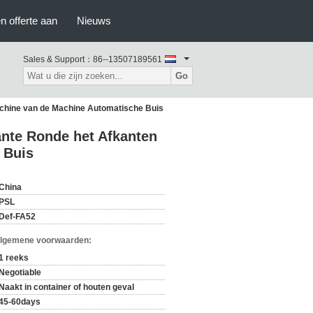
n offerte aan
Nieuws
Sales & Support：
86--13507189561
Go
achine van de Machine Automatische Buis
ante Ronde het Afkanten
 Buis
China
PSL
Def-FA52
Algemene voorwaarden:
1 reeks
Negotiable
Naakt in container of houten geval
45-60days