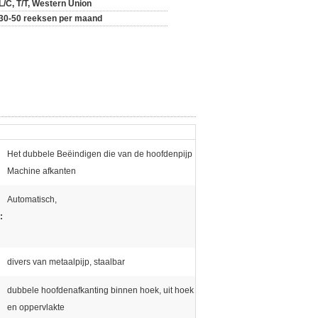
L/C, T/T, Western Union
30-50 reeksen per maand
Het dubbele Beëindigen die van de hoofdenpijp
Machine afkanten
Automatisch,
:
divers van metaalpijp, staalbar
dubbele hoofdenafkanting binnen hoek, uit hoek
en oppervlakte