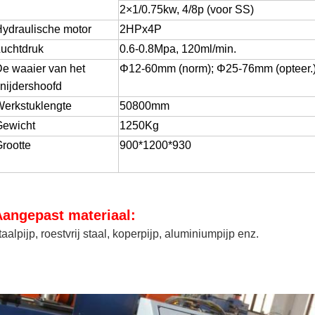
2×1/0.75kw, 4/8p (voor SS)
ydraulische motor
2HPx4P
uchtdruk
0.6-0.8Mpa, 120ml/min.
e waaier van het
Φ12-60mm (norm); Φ25-76mm (opteer.
nijdershoofd
erkstuklengte
50800mm
Gewicht
1250Kg
rootte
900*1200*930
Laat een bericht achter
We bellen je snel terug!
Aangepast materiaal:
taalpijp, roestvrij staal, koperpijp, aluminiumpijp enz.