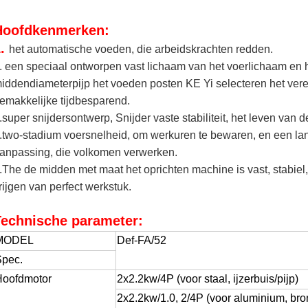
Hoofdkenmerken:
1.
het automatische voeden, die arbeidskrachten redden.
. een speciaal ontworpen vast lichaam van het voerlichaam en h
iddendiameterpijp het voeden posten KE Yi selecteren het verei
emakkelijke tijdbesparend.
.super snijdersontwerp, Snijder vaste stabiliteit, het leven van d
.two-stadium voersnelheid, om werkuren te bewaren, en een l
anpassing, die volkomen verwerken.
.The de midden met maat het oprichten machine is vast, stabiel
rijgen van perfect werkstuk.
Technische parameter:
MODEL
Def-FA/52
Spec.
Hoofdmotor
2x2.2kw/4P (voor staal, ijzerbuis/pijp)
2x2.2kw/1.0, 2/4P (voor aluminium, bro