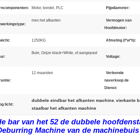
rncomponenten:
Motor, toestel, PLC
Pijpdiameter:
mes het afkanten
Vermogen van
rwerkingstype:
Hoofdmotor:
wicht:
1250KG
Afmeting (l*w*h):
Bule, Grijze black+White, of aangepast
ur:
Voltage:
12 maanden
Verleende
antie:
naverkoop de
Dienst:
dubbele eindbar het afkanten machine
vierkante 
,
g licht:
staalbar het afkanten machine
de bar van het 52 de dubbele hoofdenst
Deburring Machine van de machinebuis