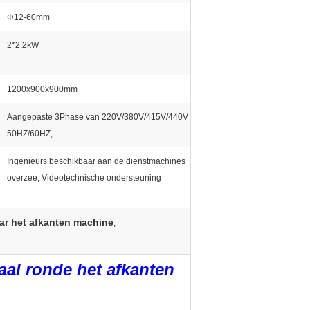
Φ12-60mm
2*2.2kW
1200x900x900mm
Aangepaste 3Phase van 220V/380V/415V/440V
50HZ/60HZ,
Ingenieurs beschikbaar aan de dienstmachines
overzee, Videotechnische ondersteuning
bar het afkanten machine
,
aal ronde het afkanten