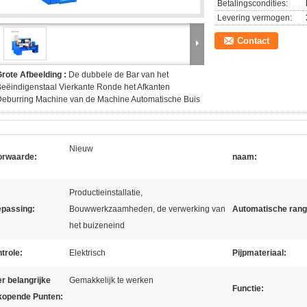
Betalingscondities:
Levering vermogen:
Contact
rote Afbeelding :
De dubbele de Bar van het
eëindigenstaal Vierkante Ronde het Afkanten
eburring Machine van de Machine Automatische Buis
Nieuw
orwaarde:
naam:
Productieinstallatie,
epassing:
Bouwwerkzaamheden, de verwerking van
Automatische rang
het buizeneind
trole:
Elektrisch
Pijpmateriaal:
r belangrijke
Gemakkelijk te werken
Functie:
kopende Punten: