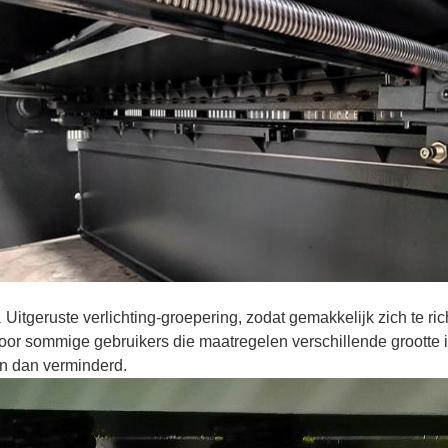
Uitgeruste verlichting-groepering, zodat gemakkelijk zich te r
.
oor sommige gebruikers die maatregelen verschillende grootte i
n dan verminderd.