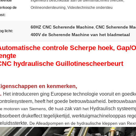
rleende
Ingenieurs beschikbaar aan de dienstmachines overzee,
erkoop de
Onlineondersteuning, Videotechnische ondersteu
nst:
60HZ CNC Scherende Machine
CNC Scherende Ma
,
g licht:
400V de Scherende Machine van het bladmetaal
Automatische controle Scherpe hoek, Gap/O
lengte
CNC hydraulische Guillotinescheerbeurt
igenschappen en kenmerken
,
.
Het introduceren ging Europese technologie vooruit en goedk
ontrolesysteem, heeft het goede betrouwbaarheid. betrouwbaar
de
zak van
Hydraulisch systeemg
e motoren van Siemens,
huid-
het
bsorbeert drukeffect tegelijkertijd, werktuigmachinelooppas reg
eluidssterkte.
De Alleadpompen en de hydraulische kleppen van Rexro