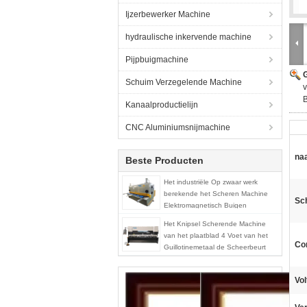
Ijzerbewerker Machine
hydraulische inkervende machine
Pijpbuigmachine
G
Schuim Verzegelende Machine
v
Kanaalproductielijn
CNC Aluminiumsnijmachine
na
Beste Producten
Het industriële Op zwaar werk
berekende het Scheren Machine
Sch
Elektromagnetisch Buigen
Het Knipsel Scherende Machine
van het plaatblad 4 Voet van het
Con
Guillotinemetaal de Scheerbeurt
Automatische
Vol