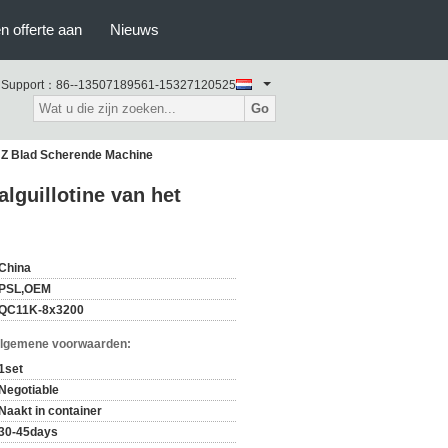
n offerte aan
Nieuws
 Support：
86--13507189561-15327120525
Go
HZ Blad Scherende Machine
guillotine van het
China
PSL,OEM
QC11K-8x3200
Algemene voorwaarden:
1set
Negotiable
Naakt in container
30-45days