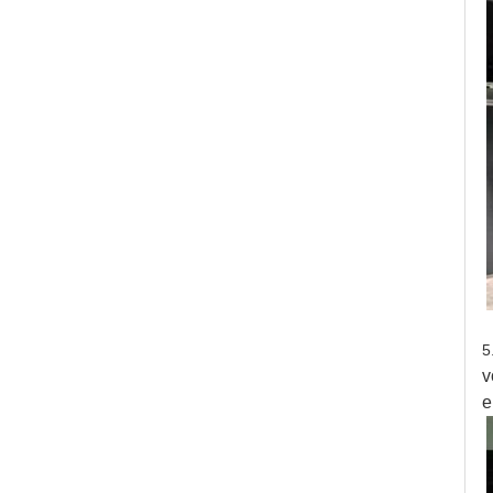
5
v
e