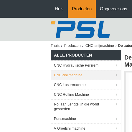
Huis
Producten
Ongeveer ons
Thuis
Producten
CNC-snijmachine
De auto
ALLE PRODUCTEN
De
Ma
CNC Hydraulische Persrem
CNC-snijmachine
CNC Lasermachine
CNC Rolling Machine
Rol aan Lengtelijn die wordt
gesneden
Ponsmachine
V Groefsnijmachine