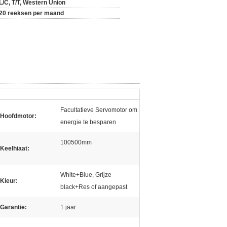
L/C, T/T, Western Union
20 reeksen per maand
Facultatieve Servomotor om
Hoofdmotor:
energie te besparen
100500mm
Keelhiaat:
White+Blue, Grijze
Kleur:
black+Res of aangepast
Garantie:
1 jaar