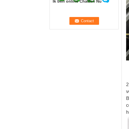
Ik ben online Chatten Nu
2
v
B
c
h