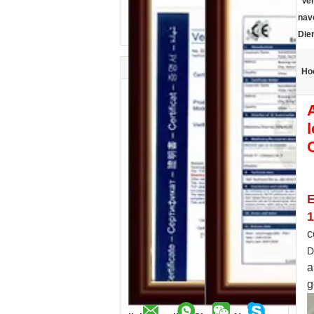
Ve
nav
Die
Hoo
E
1
c
D
a
g