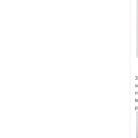
3
s
n
t
p