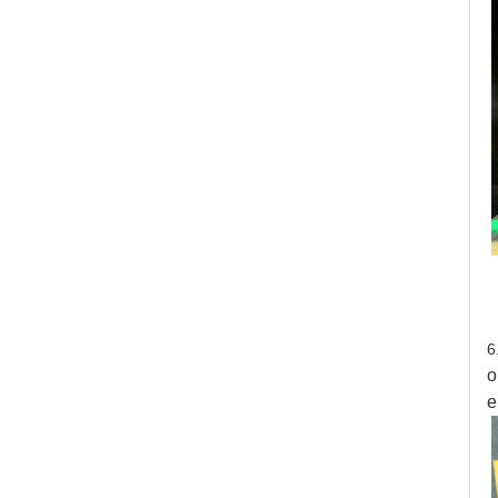
6
o
e