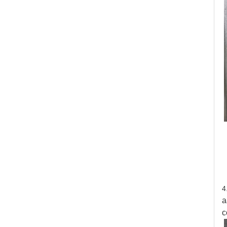
4
a
c