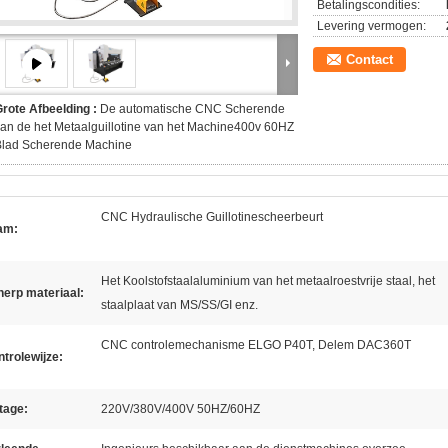
Betalingscondities:
Levering vermogen:
Contact
rote Afbeelding :
De automatische CNC Scherende
an de het Metaalguillotine van het Machine400v 60HZ
Blad Scherende Machine
CNC Hydraulische Guillotinescheerbeurt
am:
Het Koolstofstaalaluminium van het metaalroestvrije staal, het
erp materiaal:
staalplaat van MS/SS/GI enz.
CNC controlemechanisme ELGO P40T, Delem DAC360T
trolewijze:
tage:
220V/380V/400V 50HZ/60HZ