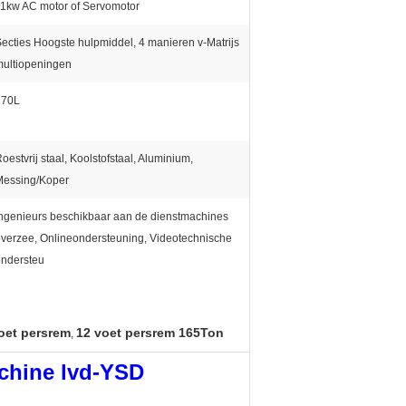
1kw AC motor of Servomotor
ecties Hoogste hulpmiddel, 4 manieren v-Matrijs
multiopeningen
170L
oestvrij staal, Koolstofstaal, Aluminium,
Messing/Koper
ngenieurs beschikbaar aan de dienstmachines
verzee, Onlineondersteuning, Videotechnische
ondersteu
oet persrem
12 voet persrem 165Ton
,
achine lvd-YSD