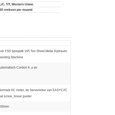
L/C, T/T, Western Union
30 reeksen per maand
vd-YSD typepptk 165 Ton Sheet Metal Hydraulic
Bending Machine
utomatisch Control-X, y-as
Normale AC motor, de Servomotor van EASYCAT,
al screw_linear guider
400mm