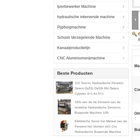
Ijzerbewerker Machine
hydraulische inkervende machine
Pijpbuigmachine
G
Schuim Verzegelende Machine
Kanaalproductielijn
CNC Aluminiumsnijmachine
Ma
Beste Producten
110 Toncnc Hydraulische Persrem
Delem Da53t Da58t 66t Delem
Con
Cybelec 4+1 As 6+1
165t van de de Persrem van de
torsiebar Hydraulische Servocnc
Buigende Machine 10ft
Om
Elektrische Servo het Metaal van de
Persrem het Vormen zich Cnc
Bui
Hydraulische Buigende Machine