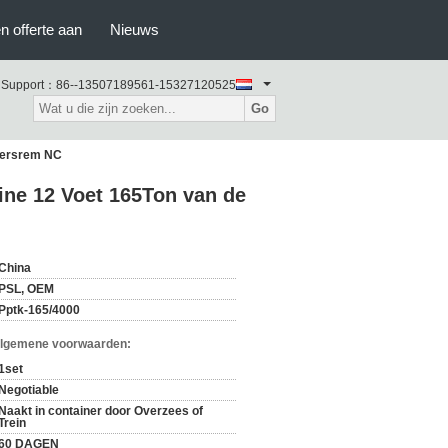
n offerte aan
Nieuws
 Support：
86--13507189561-15327120525
Go
 Persrem NC
ine 12 Voet 165Ton van de
China
PSL, OEM
Pptk-165/4000
Algemene voorwaarden:
1set
Negotiable
Naakt in container door Overzees of
Trein
60 DAGEN