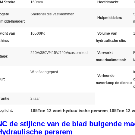
M Stroke:
160mm
Hoofdmacht:
1
ogste
Snel/snel die vastklemmen
S
Hulpmiddelen:
pmiddelhouder:
wicht van
10500Kg
Volume van
hine:
hydraulische olie:
220V/380V/415V/440V/customized
Verwerkt
R
tage:
materiaal/metaal:
Wit of aangepast
I
Verleende
ur:
o
naverkoop de dienst:
antie:
2 jaar
165Ton 12 voet hydraulische persrem
165Ton 12 v
g licht:
,
NC de stijlcnc van de blad buigende m
Hydraulische persrem