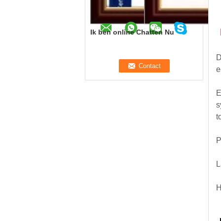
Ik ben online Chatten Nu
D
e
E
s
t
P
L
H