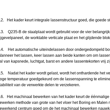
.2. Het kader keurt integrale lassenstructuur goed, die goede star
.3. Q235-B de staalplaat wordt gebruikt voor de vier belangrij
ijgevelpaneel, de worktable verticale plaat en het glijdende blok
.4. Het automatische uiteindelassen door ondergedompeld bo
anneer het lassen, keer lassen aan beide kanten om om lasse
al van kapsnede, luchtgat, barst en andere lassentekorten vrij zi
.5. Nadat het kader wordt gelast, wordt het onthardende het 
oge temperatuur goedgekeurd om de lassenspanning te elimin
tabiliteit van de verwerkte delen te verzekeren.
.6. Het machinaal bewerken van het kader keurt de éénmalige
ewerken methode van grote van het vloer het Boring en Malen
ewerkend centrum goed om de het machinaal bewerken nauwkeu