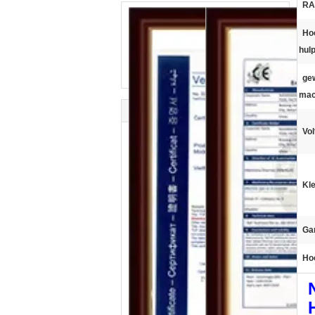
RA
Ho
hul
ge
mac
Vol
Kle
Gar
Hoo