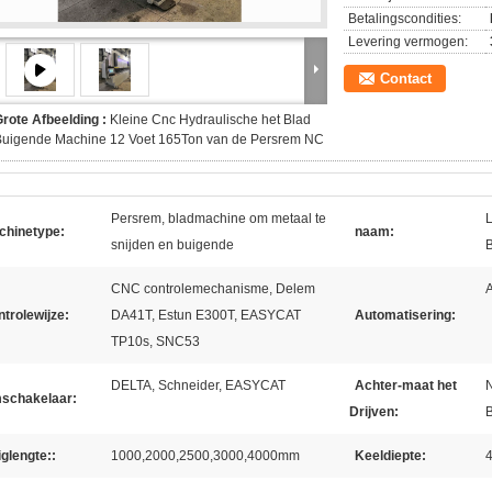
Betalingscondities:
Levering vermogen:
Contact
rote Afbeelding :
Kleine Cnc Hydraulische het Blad
Buigende Machine 12 Voet 165Ton van de Persrem NC
Persrem, bladmachine om metaal te
L
chinetype:
naam:
snijden en buigende
CNC controlemechanisme, Delem
A
trolewijze:
DA41T, Estun E300T, EASYCAT
Automatisering:
TP10s, SNC53
DELTA, Schneider, EASYCAT
Achter-maat het
schakelaar:
Drijven:
B
glengte::
1000,2000,2500,3000,4000mm
Keeldiepte: